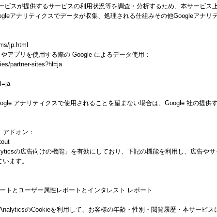
スが提供するサービスの利用状況等を調査・分析するため、本サービス上に Goog
gleアナリティクスでデータが収集、処理される仕組みその他Googleアナ
ms/jp.html
トやアプリを使用する際の Google によるデータ使用：
ies/partner-sites?hl=ja
l=ja
gle アナリティクスで使用されることを望まない場合は、Google 社の提供する
ト アドオン：
tout
alyticsの広告向けの機能」を有効にしており、下記の機能を利用し、広告やサイト改善の
しています。
ー属性レポートとユーザー属性レポートとインタレスト レポート
 AnalyticsのCookieを利用して、お客様の年齢・性別・閲覧履歴・本サ