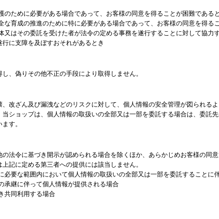
保護のために必要がある場合であって、お客様の同意を得ることが困難である
健全な育成の推進のために特に必要がある場合であって、お客様の同意を得る
団体又はその委託を受けた者が法令の定める事務を遂行することに対して協力
遂行に支障を及ぼすおそれがあるとき
得し、偽りその他不正の手段により取得しません。
壊、改ざん及び漏洩などのリスクに対して、個人情報の安全管理が図られるよ
、当ショップは、個人情報の取扱いの全部又は一部を委託する場合は、委託先
います。
他の法令に基づき開示が認められる場合を除くほか、あらかじめお客様の同意
は上記に定める第三者への提供には該当しません。
成に必要な範囲内において個人情報の取扱いの全部又は一部を委託することに
業の承継に伴って個人情報が提供される場合
き共同利用する場合