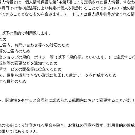
個人情報とは、個人情報保護法第2条第1項により定義された個人情報、すな
年月日その他の記述等により特定の個人を識別することができるもの（他の情
ができることとなるものを含みます。）、もしくは個人識別符号が含まれる情
、以下の目的で利用致します。
ため
るご案内、お問い合わせ等への対応のため
等のご案内のため
る当ショップの規約、ポリシー等（以下「規約等」といいます。）に違反する
る規約等の変更などを通知するため
、新サービスの開発等に役立てるため
して、個別を識別できない形式に加工した統計データを作成するため
する目的のため
を、関連性を有すると合理的に認められる範囲内において変更することがあり
他の法令により許容される場合を除き、お客様の同意を得ず、利用目的の達成
の限りではありません。