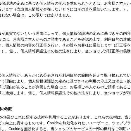
報保護法の定めに基づき個人情報の開示を求められたときは、お客様ご本人か
行います（当該個人情報が存在しないときにはその旨を通知いたします。）。
負わない場合は、この限りではありません。
報が真実でないという理由によって、個人情報保護法の定めに基づきその内容
合には、お客様ご本人からのご請求であることを確認の上で、利用目的の達成
き、個人情報の内容の訂正等を行い、その旨をお客様に通知します（訂正等を
。）。但し、個人情報保護法その他の法令により、当ショップが訂正等の義務
の個人情報が、あらかじめ公表された利用目的の範囲を超えて取り扱われてい
いう理由により、個人情報保護法の定めに基づきその利用の停止又は消去（以
求に理由があることが判明した場合には、お客様ご本人からのご請求であるこ
様に通知します。但し、個人情報保護法その他の法令により、当ショップが利
技術の利用
ookie及びこれに類する技術を利用することがあります。これらの技術は、
ス向上に資するものです。Cookieを無効化されたいユーザーは、ウェブブ
。但し、Cookieを無効化すると、当ショップのサービスの一部の機能をご利用